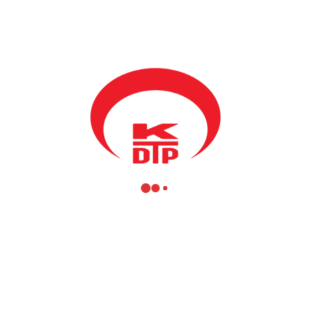
Mevlüt Çavuşoğlu, Kosova’ya yaptığı resmi ziyaretler kapsamında bugü
anımız ve Bölgesel Kalkınma Bakanımız Fikrim Damka ve Milletvekilim
, Belediye Meclis Üyeleri ve çok sayıda Mamuşalı vatandaş karşıladı.
 Mamuşalı vatandaşlara yaptığı konuşmada:
uğu gibi bundan sonra da tüm kurum ve kuruluşları ile beraber Kosov
 zaman destekleyeceklerini ifade etti.