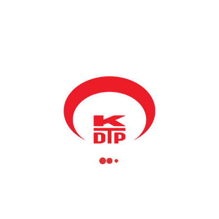
BY
KDTP
30 ARALIK 2021
T.C. Millî Savunma Bakanı Hulusi Akar, resmi ziyaret
kapsamında geldiği Kosova’da bugün Prizren ve Mamuşa’yı
ziyaret etti.
Genel Başkanımız ve Bölgesel Kalkınma Bakanımız
Fikrim
Damka
, T.C. Priştine Büyükelçisi Çağrı Sakar ve T.C. Prizren
Başkonsolosu Serdar Özaydın’nın eşliğinde Prizren Şadırvan
meydanını gezen Bakan Akar, Sinan Paşa camii’ne ziyaretlerinden
sonra, programına Mamuşa Belediyesi’nde devam etti.
Mamuşa Belediyesi’ni ziyaretlerinde Bakan Akar’ı, Mamuşa