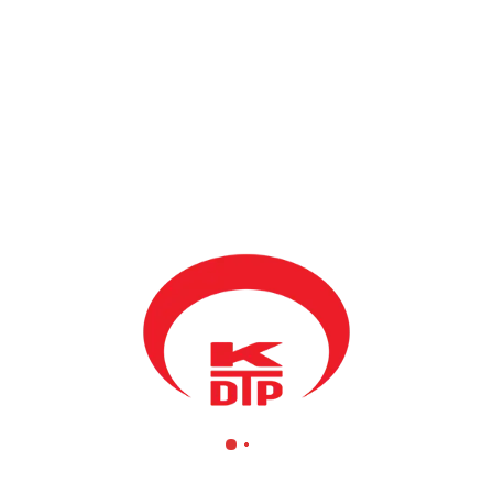
BY
KDTP ADMIN
19 EKIM 2016
Genel Başkanımız ve Kamu Yönetimi Bakanımız Mahir Yağcılar,
TİKA Kosova Koordinatörü Necip Özay Özütoku makamında
kabul etti.
TİKA’nın Kosovada bugüne kadar gerçekleştirmiş olduğu projeler
ve bu projelerin devamının başta Kosova Türk toplumu olmak
üzere Kosova halkı için önemli olduğunu bildiren Yağcılar,