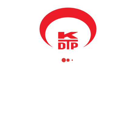
heyet iki ülke arasındaki iyi ilişkilere değindi.
Törende konuşan TODAEİ Başkanı Prof. Dr. Onur Enderaslan,
Bakan Yağcılar ve Vekil Damka’yı ağırlamaktan ve Kosova ile
başlatılan işbirliğinden duyduğu mutluluğu ifade etti. Törenin
açılış konuşmasını yapan Bakan Yağcılar TODAEİ ile başlattıkları
işbirliğine vurgu yaparak, kamu personelinin eğitiminin arttırılması
ve kapasite geliştirmenin bir devlet için çok fayda sağlayıcı
unsurlar olduğuna değinerek TODAEİ’nin bu kapsamda
katkısının büyük olduğunu vurguladı.
Bakan Yağcılar ve vekil Damka’nın törende bulunmasından
duyduğu memnuniyeti ifade eden Bakan Soylu, Anadolu
medeniyetinin kucaklayıcı vasıflarına değindi.
Anadolu medeniyetinin etrafındaki coğrafyanın da temsilcisi
olduğunu vurgulayarak, bu mirastan etrafındaki coğrafya ve
dünyanın da fayda sağlaması için sorumluluk taşıdığını ifade etti.