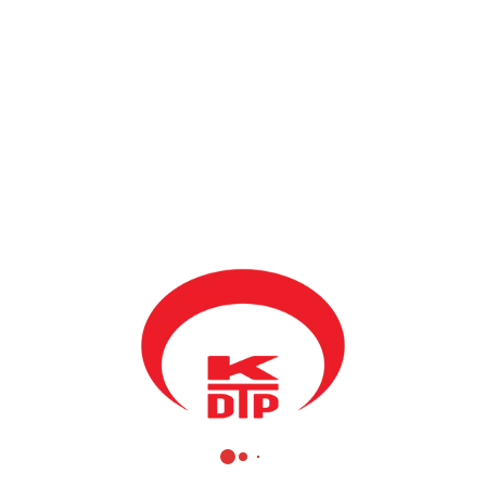
BY
KDTP
19 ŞUBAT 2025
Bugün Prizren’de, partimizin ev sahipliğinde AB’nin Kosova
Büyükelçisi Aivo Orav ve diğer topluluk parti başkanlarının
katılımıyla bir toplantı gerçekleşti.
Genel Başkanımız ve Bölgesel Kalkınma Bakanımız
Fikrim
Damka
‘nın görevlendirmesiyle, partimizi temsilen toplantıda yer
alan Genel Başkan Yardımcımız ve Milletvekilimiz
Enis