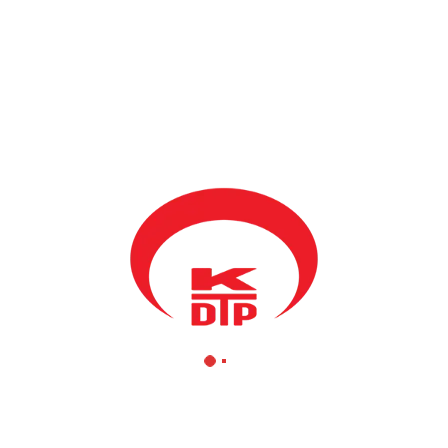
BY
KDTP
14 KASIM 2019
Kosova Demokratik Türk Partisi’ne Genel Başkan seçilen Firkim
Damka’yı telefonla arayıp tebrik eden Türkiye Dışişleri Bakanı
mesajında şunları iletti. Türkiye devleti olarak devraldığınız bu