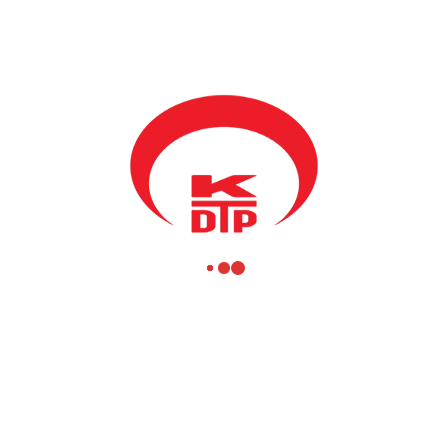
Marmara Araştırma merkezi Prof. Dr. Murat Aydınla ’dagörüştü.
Yapılan görüşmelerde gelecekte de TÜBİTAK ve TÜSSİDE
tarafınca benzeri eğitim programların yapılması konuşuldu. Aynıca
bu programım kamu yönetimi ve kamuda sivil çalışanlar için
önemli bir eğitim olduğunu, kamu yönetiminde kapasitelerin ve
kalitenin artırılması için, sıralı çalışmalar ve özellikle kriz
dönemlerde yönetimin doğru ve zamanında yapılması,
Türkiye’nin tecrübeleri ve teknoloji gelişmeleri ilk elden görmek
önemli olduğunu ifade etti. Kosova hükümetinin ve Kamu
Yönetimi Bakanlığının amacı da kamuda kalite ve işlevselliğin
artırılması hedef olduğu ve bu gibi programlarla ileride devam
edileceğiaçıklandı. Bakan Yağcılar bu programın gerçekleşmesi
için T.C. Dışişleri Bakanlığı, TİKA, T.C. Kosova büyükelçisi
Songül Ozan’a teşekkürlerini ileti.
Toplantı sonunda tüm katılanlara sertifikalar dağıtıldı, programa
katılanlar öğleden sonra Ankara’ya geçip oradaki bakanlıklarda ve