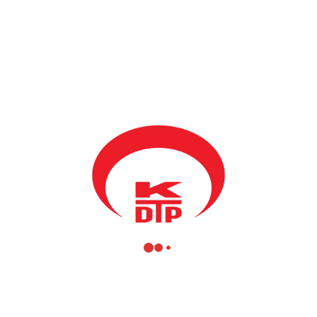
BY
KDTP
15 ARALIK 2021
Vıçıtırın’da bir ilk!
Partimizin Vıçıtırın Şubesinden Yerel Seçimlerde Vıçıtırın
Belediye Başkan adayımız Ergin SUNGUR , Vıçıtırın Belediyesi
Yönetimi ve Şubemizin arasında yapılan anlaşma sonucu
Ekonomi, Tarım, Ormancılık ve Kırsal Kalkınma Müdürlüğü
görevine getirilmiştir.
Yönetim kademelerindeki temsiliyetimiz adına önemli bir başarıya