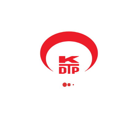
Pirçe yaptı. Halka hitaben yaptığı konuşmadan Bakanı, Belediye
başkanını ve diğerlerini selamladi. Konuşması üzerinde Vıçitırın
Şubesinin etkinliklerini anlatarak bu seçiml Vıçitırın Türk toplumu
için çok önemli olduğunu vurguladı ve tüm katılanları 3 Kasımda
sandık başına çıkmalarına davet etti ve 102 numarayı oylalamarına
rica etti. Sn. Abdullah Pirçeden sonar sözü KDTP Viçitirin
seçimlerinde liste başı olarak yarisacak olan Vıçitırın eski belediye
meclisi üyesi Ergin Sungur sözü aldı. Türkiyeden Kosovaya gelen
yardımları ve gerçekleşmekte olan çesitli projeleri anlatan Ergin
Sungur gelecekte yapılmak istenen projeleri ve Vıçitırın Şubesinin
asıl hedefi olan Mecliste ikinci sandalyeyi kazanmak için halkı
seçimlere katılmaları için seslendi. Ergin Sungurdan sonra sözü
alan Vıçitırın Belediye Başkanı Bajram Mulaku Osmanlidaki
dönmlerde Vıçitırın kasabasının gelişimini, o dönemde Kosova
Vilayetinin başkenti olduğunu oysa Yugoslavya döneminde
Mitroviça ve Priştinenin gerişinde bırakıldığının altinı çizdi.
Vıçitırın kasabasında Türk toplumununun önemini anlatan
Belediye Başkanı, Turkiyeden gelen yardımları ve Belediyeyle