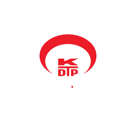
bunun yine hem değerlendirmesini hem yerine oturtmasını
çalışacağız.
Bugünlerde seçim reformları güncelliğini kazandı. Topluluklar
burada da anlaşmazlık sebeplerinden başını çekiyor. Milletvekili
kontenjanının iki dönem devam etmesini istediniz. Buna PDK
dışında partiler karşı çıkıyor. İkinci anlaşmazlık konusu da
MSK’nın yapısı?…
Şuanda ki anayasa göre bütün yasalara göre Kosova Türk
toplumuna ayrılmış iki sandalye mevcuttur ve daima devam
edecektir. Bizim istediğimiz 2001 seçimlerinde yapıldığı gibi
ondan sonra 2004, 2007 ve 2010 seçimlerde de bir artı
sandalyenin kazanılmasıdır ki o Ahtisaari Paketiyle artık sona erdi.
Hatta bu geçen sene denetimli bağımsızlık bitmesiyle beraber sona
erdi. Zaten bunun bitmesinde de biz hem uluslararası toplumuyla
hem de parlamentodaki büyük partilerle bağımsızlık sürecini
zedelememek amacıyla daha doğrusu denetimli bağımsızlığın bir